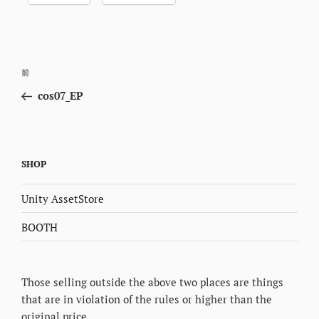
投
前
前
稿
の
cos07_EP
ナ
投
ビ
稿
ゲ
ー
SHOP
シ
Unity AssetStore
ョ
ン
BOOTH
Those selling outside the above two places are things
that are in violation of the rules or higher than the
original price.