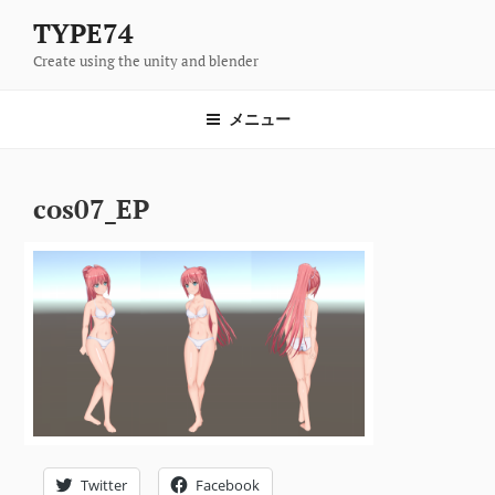
コ
TYPE74
ン
Create using the unity and blender
テ
ン
ツ
メニュー
へ
ス
キ
cos07_EP
ッ
プ
Twitter
Facebook